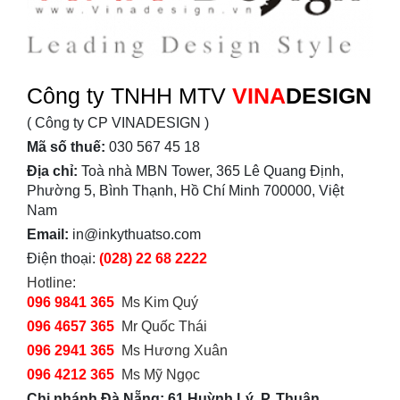
Công ty TNHH MTV
VINA
DESIGN
( Công ty CP VINADESIGN )
Mã số thuế:
030 567 45 18
Địa chỉ:
Toà nhà MBN Tower, 365 Lê Quang Định,
Phường 5, Bình Thạnh, Hồ Chí Minh 700000, Việt
Nam
Email:
in@inkythuatso.com
Điện thoại:
(028) 22 68 2222
Hotline:
096 9841 365
Ms Kim Quý
096 4657 365
Mr Quốc Thái
096 2941 365
Ms Hương Xuân
096 4212 365
Ms Mỹ Ngọc
Chi nhánh Đà Nẵng: 61 Huỳnh Lý, P. Thuận