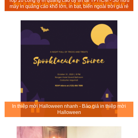
Top 10 công ty in quảng cáo uy tín tại TPHCM - Sở hữu
máy in quảng cáo khổ lớn, in bạt, biển ngoài trời giá rẻ
In thiệp mời Halloween nhanh - Báo giá in thiệp mời
Halloween