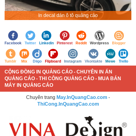
In decal dán ô tô quảng cáo
Facebook
Twitter
Linkedin
Pinterest
Reddit
Wordpress
Blogger
Tumblr
Mix
Diigo
Flipboard
Instagram
Vkontakte
Mewe
Trello
CỘNG ĐỒNG IN QUẢNG CÁO - CHUYÊN IN ẤN
QUẢNG CÁO - THI CÔNG QUẢNG CÁO - MUA BÁN
MÁY IN QUẢNG CÁO
Chuyên trang
May.InQuangCao.com
-
ThiCong.InQuangCao.com