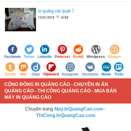
In quảng cáo quận 7
6154
15/01/2018
Facebook
Twitter
Linkedin
Pinterest
Reddit
Wordpress
Blogger
Tumblr
Mix
Diigo
Flipboard
Instagram
Vkontakte
Mewe
Trello
CỘNG ĐỒNG IN QUẢNG CÁO - CHUYÊN IN ẤN
QUẢNG CÁO - THI CÔNG QUẢNG CÁO - MUA BÁN
MÁY IN QUẢNG CÁO
Chuyên trang
May.InQuangCao.com
-
ThiCong.InQuangCao.com