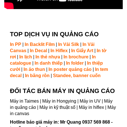
TOP DỊCH VỤ IN QUẢNG CÁO
In PP
|
In Backlit Film
|
In Vải Silk
|
In Vải
Canvas
|
In Decal
|
In Hiflex
|
In Giấy Art
|
In tờ
rơi
|
In lịch
|
In thẻ nhựa
|
In brochure
|
In
catalogue
|
In danh thiếp
|
In folder
|
In thiệp
cưới
|
In áo thun
|
In poster quảng cáo
|
In tem
decal
|
In băng rôn
|
Standee, banner cuốn
ĐỐI TÁC BÁN
MÁY IN QUẢNG CÁO
Máy in Taimes | Máy in Hongying | Máy in UV | Máy
in quảng cáo | Máy in kỹ thuật số | Máy in hiflex | Máy
in canvas
Hotline báo giá máy in: Mr Quang 0937 569 868 -