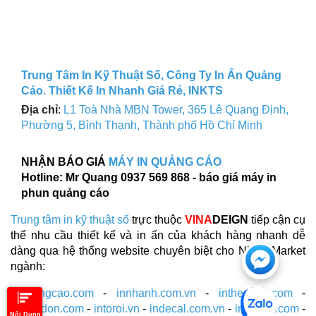
Trung Tâm In Kỹ Thuật Số, Công Ty In Ấn Quảng
Cáo. Thiết Kế In Nhanh Giá Rẻ, INKTS
Địa chỉ
:
L1 Toà Nhà MBN Tower, 365 Lê Quang Định,
Phường 5, Bình Thạnh, Thành phố Hồ Chí Minh
NHẬN BÁO GIÁ
MÁY IN QUẢNG CÁO
Hotline: Mr Quang 0937 569 868 - báo giá máy in
phun quảng cáo
Trung tâm in kỹ thuật số
trực thuộc
VINA
DEIGN
tiếp cận cụ
thể nhu cầu thiết kế và in ấn của khách hàng nhanh dễ
Chat
dàng qua hệ thống website chuyên biệt cho Niche Market
ngành:
với
inquangcao.com
-
innhanh.com.vn
-
inthenhua.com
-
https
inthucdon.com
-
intoroi.vn
-
indecal.com.vn
-
inantem.com
-
Nội Dung