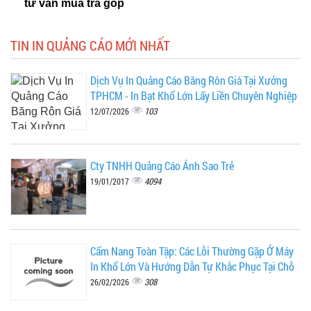
tư vấn mua trả góp
TIN IN QUẢNG CÁO MỚI NHẤT
Dịch Vụ In Quảng Cáo Băng Rôn Giá Tại Xưởng
TPHCM - In Bạt Khổ Lớn Lấy Liền Chuyên Nghiệp
103
12/07/2026
Cty TNHH Quảng Cáo Ánh Sao Trẻ
4094
19/01/2017
Cẩm Nang Toàn Tập: Các Lỗi Thường Gặp Ở Máy
In Khổ Lớn Và Hướng Dẫn Tự Khắc Phục Tại Chỗ
308
26/02/2026