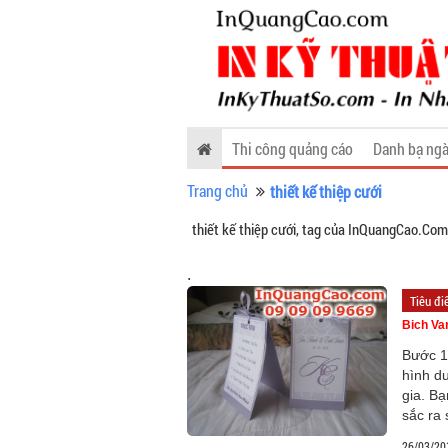
Thi công quảng cáo
Danh bạ ngà
Trang chủ
thiết kế thiệp cưới
thiết kế thiệp cưới, tag của InQuangCao.Com
.
Tiêu đ
Bich Va
Bước 1
hình du
gia. B
sắc ra 
26/03/20