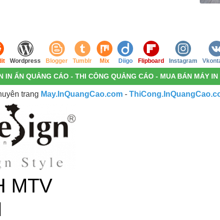
it
Wordpress
Blogger
Tumblr
Mix
Diigo
Flipboard
Instagram
Vkont
 IN ẤN QUẢNG CÁO - THI CÔNG QUẢNG CÁO - MUA BÁN MÁY I
uyên trang
May.InQuangCao.com
-
ThiCong.InQuangCao.c
H MTV
N