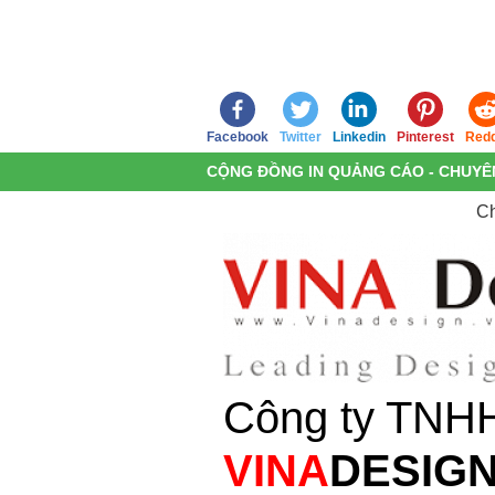
Facebook
Twitter
Linkedin
Pinterest
Redd
CỘNG ĐỒNG IN QUẢNG CÁO - CHUYÊN
Ch
Công ty TNH
VINA
DESIG