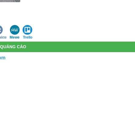
akte
Mewe
Trello
N QUẢNG CÁO
om