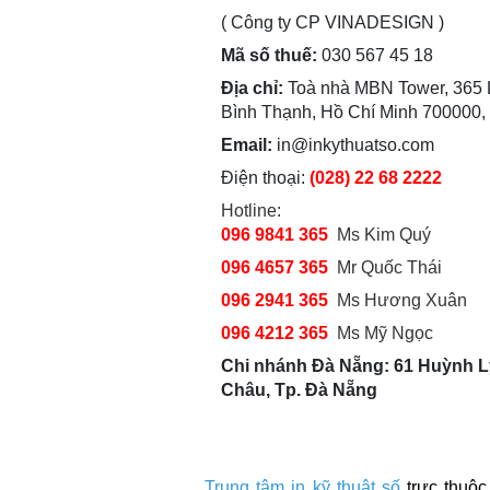
( Công ty CP VINADESIGN )
Mã số thuế:
030 567 45 18
Địa chỉ:
Toà nhà MBN Tower, 365 
Bình Thạnh, Hồ Chí Minh 700000,
Email:
in@inkythuatso.com
Điện thoại:
(028) 22 68 2222
Hotline:
096 9841 365
Ms Kim Quý
096 4657 365
Mr Quốc Thái
096 2941 365
Ms Hương Xuân
096 4212 365
Ms Mỹ Ngọc
Chi nhánh Đà Nẵng: 61 Huỳnh Lý
Châu, Tp. Đà Nẵng
Trung tâm in kỹ thuật số
trực thuộ