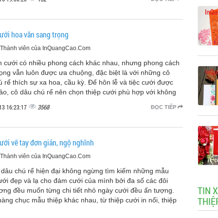
ưới hoa văn sang trọng
, Thành viên của InQuangCao.Com
 cưới có nhiều phong cách khác nhau, nhưng phong cách
rọng vẫn luôn được ưa chuộng, đặc biệt là với những cô
 rể thích sự xa hoa, cầu kỳ. Để hôn lễ và tiệc cưới được
ảo, cô dâu chú rể nên chọn thiệp cưới phù hợp với không
3568
13 16:23:17
ĐỌC TIẾP
ưới vẽ tay đơn giản, ngộ nghĩnh
, Thành viên của InQuangCao.Com
 dâu chú rể hiện đại không ngừng tìm kiếm những mẫu
ưới đẹp và lạ cho đám cưới của mình bởi đa số các đôi
TIN 
ơng đều muốn từng chi tiết nhỏ ngày cưới đều ấn tượng.
THIỆ
àng chục mẫu thiệp khác nhau, từ thiệp cưới in nổi, thiệp