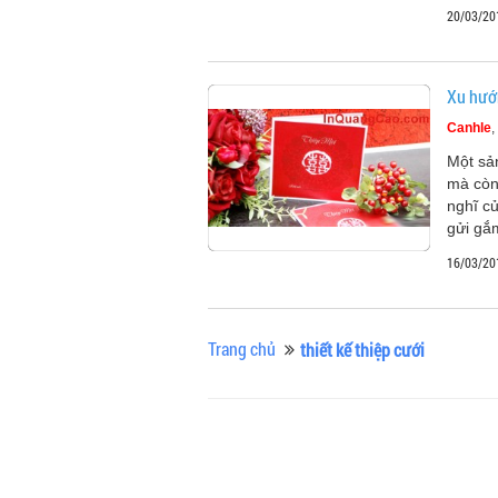
20/03/20
Xu hướ
Canhle
Một sả
mà còn 
nghĩ củ
gửi gắ
16/03/20
Trang chủ
thiết kế thiệp cưới