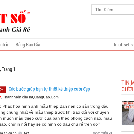
nh in
Bảng Báo Giá
In offset
, Trang 1
TIN 
CƯỚI
Các bước giúp bạn tự thiết kế thiệp cưới đẹp
iểm
n
, Thành viên của InQuangCao.Com
: Phác họa hình ảnh mẫu thiệp Bạn nên có sẵn trong đầu
ng chung nhất về mẫu thiệp trước khi trao đổi với chuyên
ạn muốn mẫu thiệp cưới của bạn theo phong cách nào, màu
sao, chữ in nổi hay sẽ có hình cô dâu chú rể trên đó?
152
16 19:00:20
ĐỌC TIẾP