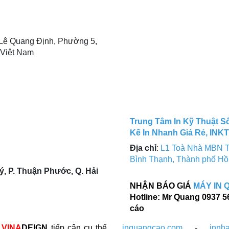
Lê Quang Định, Phường 5,
 Việt Nam
Trung Tâm In Kỹ Thuật Số
Kế In Nhanh Giá Rẻ, INK
Địa chỉ
:
L1 Toà Nhà MBN T
Bình Thạnh, Thành phố Hồ
, P. Thuận Phước, Q. Hải
NHẬN BÁO GIÁ
MÁY IN 
Hotline: Mr Quang 0937 5
cáo
c
VINA
DEIGN
tiếp cận cụ thể
inquangcao.com
-
innh