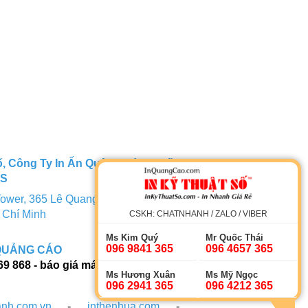
, Công Ty In Ấn Quảng Cáo. Thiết
TS
ower, 365 Lê Quang Định, Phường 5,
 Chí Minh
CSKH: CHATNHANH / ZALO / VIBER
Ms Kim Quý
Mr Quốc Thái
096 9841 365
096 4657 365
QUẢNG CÁO
69 868 - báo giá máy in phun quảng
Ms Hương Xuân
Ms Mỹ Ngọc
096 2941 365
096 4212 365
anh.com.vn
-
inthenhua.com
-