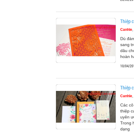
Thiệp c
Canhle
Dù đám
sang t
dâu chú
hoàn h
10/04/20
Thiệp c
Canhle
Các cô
thiệp c
uyên ư
Trong h
dạng