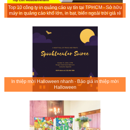
Top 10 công ty in quảng cáo uy tín tại TPHCM - Sở hữu
máy in quảng cáo khổ lớn, in bạt, biển ngoài trời giá rẻ
In thiệp mời Halloween nhanh - Báo giá in thiệp mời
Halloween