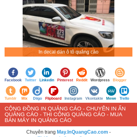
In decal dán ô tô quảng cáo
Facebook
Twitter
Linkedin
Pinterest
Reddit
Wordpress
Blogger
Tumblr
Mix
Diigo
Flipboard
Instagram
Vkontakte
Mewe
Trello
CỘNG ĐỒNG IN QUẢNG CÁO - CHUYÊN IN ẤN
QUẢNG CÁO - THI CÔNG QUẢNG CÁO - MUA
BÁN MÁY IN QUẢNG CÁO
Chuyên trang
May.InQuangCao.com
-