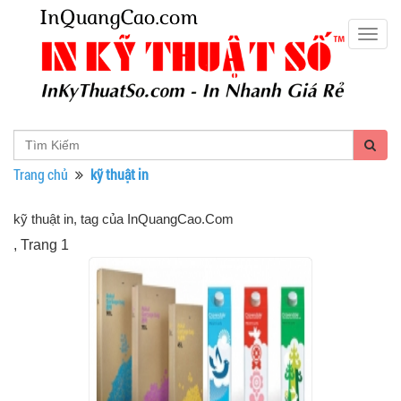
Togg
navig
Trang chủ
kỹ thuật in
kỹ thuật in, tag của InQuangCao.Com
, Trang 1