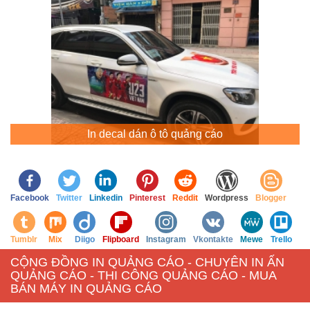
In decal dán ô tô quảng cáo
Facebook
Twitter
Linkedin
Pinterest
Reddit
Wordpress
Blogger
Tumblr
Mix
Diigo
Flipboard
Instagram
Vkontakte
Mewe
Trello
CỘNG ĐỒNG IN QUẢNG CÁO - CHUYÊN IN ẤN
QUẢNG CÁO - THI CÔNG QUẢNG CÁO - MUA
BÁN MÁY IN QUẢNG CÁO