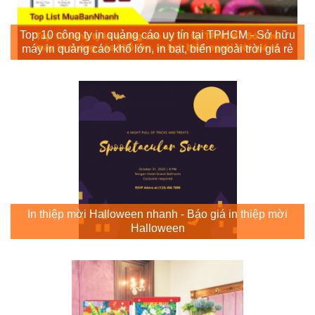
Top 10 công ty in quảng cáo uy tín tại TPHCM - Sở hữu
máy in quảng cáo khổ lớn, in bạt, biển ngoài trời giá rẻ
In thiệp mời Halloween nhanh - Báo giá in thiệp mời
Halloween