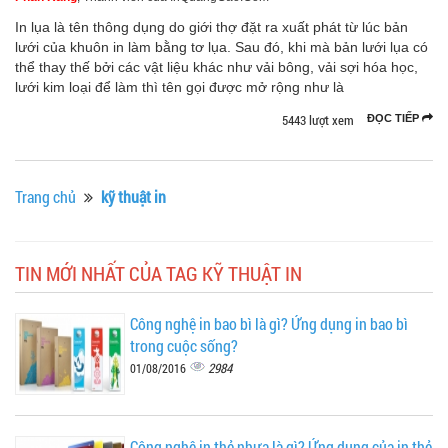
In lụa là tên thông dụng do giới thợ đặt ra xuất phát từ lúc bản
lưới của khuôn in làm bằng tơ lụa. Sau đó, khi mà bản lưới lụa có
thể thay thế bởi các vật liệu khác như vải bông, vải sợi hóa học,
lưới kim loại để làm thì tên gọi được mở rộng như là
5443 lượt xem
ĐỌC TIẾP
Trang chủ
kỹ thuật in
TIN MỚI NHẤT CỦA TAG KỸ THUẬT IN
Công nghệ in bao bì là gì? Ứng dụng in bao bì
trong cuộc sống?
2984
01/08/2016
Công nghệ in thẻ nhựa là gì? Ứng dụng của in thẻ