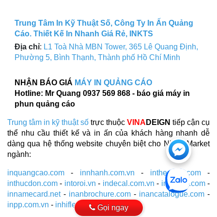
Trung Tâm In Kỹ Thuật Số, Công Ty In Ấn Quảng
Cáo. Thiết Kế In Nhanh Giá Rẻ, INKTS
Địa chỉ
:
L1 Toà Nhà MBN Tower, 365 Lê Quang Định,
Phường 5, Bình Thạnh, Thành phố Hồ Chí Minh
NHẬN BÁO GIÁ
MÁY IN QUẢNG CÁO
Hotline: Mr Quang 0937 569 868 - báo giá máy in
phun quảng cáo
Trung tâm in kỹ thuật số
trực thuộc
VINA
DEIGN
tiếp cận cụ
thể nhu cầu thiết kế và in ấn của khách hàng nhanh dễ
Chat
dàng qua hệ thống website chuyên biệt cho Niche Market
ngành:
với
inquangcao.com
-
innhanh.com.vn
-
inthenhua.com
-
https
inthucdon.com
-
intoroi.vn
-
indecal.com.vn
-
inantem.com
-
innamecard.net
-
inanbrochure.com
-
inancatalogue.com
-
tại
inpp.com.vn
-
inhiflex.com
Gọi ngay