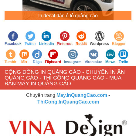
In decal dán ô tô quảng cáo
Facebook
Twitter
Linkedin
Pinterest
Reddit
Wordpress
Blogger
Tumblr
Mix
Diigo
Flipboard
Instagram
Vkontakte
Mewe
Trello
CỘNG ĐỒNG IN QUẢNG CÁO - CHUYÊN IN ẤN
QUẢNG CÁO - THI CÔNG QUẢNG CÁO - MUA
BÁN MÁY IN QUẢNG CÁO
Chuyên trang
May.InQuangCao.com
-
ThiCong.InQuangCao.com