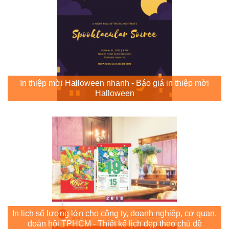
In thiệp mời Halloween nhanh - Báo giá in thiệp mời
Halloween
In lịch số lượng lớn cho công ty, doanh nghiệp, cơ quan,
đoàn hội TPHCM - Thiết kế lịch đẹp theo chủ đề