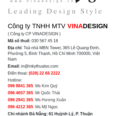
Công ty TNHH MTV
VINA
DESIGN
( Công ty CP VINADESIGN )
Mã số thuế:
030 567 45 18
Địa chỉ:
Toà nhà MBN Tower, 365 Lê Quang Định,
Phường 5, Bình Thạnh, Hồ Chí Minh 700000, Việt
Nam
Email:
in@inkythuatso.com
Điện thoại:
(028) 22 68 2222
Hotline:
096 9841 365
Ms Kim Quý
096 4657 365
Mr Quốc Thái
096 2941 365
Ms Hương Xuân
096 4212 365
Ms Mỹ Ngọc
Chi nhánh Đà Nẵng: 61 Huỳnh Lý, P. Thuận