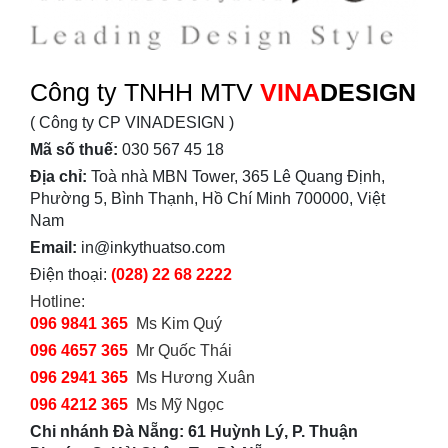
Công ty TNHH MTV
VINA
DESIGN
( Công ty CP VINADESIGN )
Mã số thuế:
030 567 45 18
Địa chỉ:
Toà nhà MBN Tower, 365 Lê Quang Định,
Phường 5, Bình Thạnh, Hồ Chí Minh 700000, Việt
Nam
Email:
in@inkythuatso.com
Điện thoại:
(028) 22 68 2222
Hotline:
096 9841 365
Ms Kim Quý
096 4657 365
Mr Quốc Thái
096 2941 365
Ms Hương Xuân
096 4212 365
Ms Mỹ Ngọc
Chi nhánh Đà Nẵng: 61 Huỳnh Lý, P. Thuận