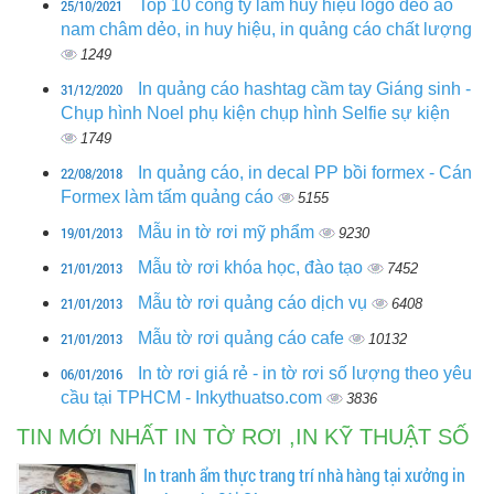
25/10/2021
Top 10 công ty làm huy hiệu logo đeo áo
nam châm dẻo, in huy hiệu, in quảng cáo chất lượng
1249
31/12/2020
In quảng cáo hashtag cầm tay Giáng sinh -
Chụp hình Noel phụ kiện chụp hình Selfie sự kiện
1749
22/08/2018
In quảng cáo, in decal PP bồi formex - Cán
Formex làm tấm quảng cáo
5155
19/01/2013
Mẫu in tờ rơi mỹ phẩm
9230
21/01/2013
Mẫu tờ rơi khóa học, đào tạo
7452
21/01/2013
Mẫu tờ rơi quảng cáo dịch vụ
6408
21/01/2013
Mẫu tờ rơi quảng cáo cafe
10132
06/01/2016
In tờ rơi giá rẻ - in tờ rơi số lượng theo yêu
cầu tại TPHCM - Inkythuatso.com
3836
TIN MỚI NHẤT IN TỜ RƠI ,IN KỸ THUẬT SỐ
In tranh ẩm thực trang trí nhà hàng tại xưởng in