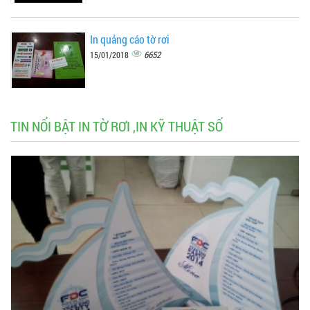
In quảng cáo tờ rơi
6652
15/01/2018
TIN NỔI BẬT IN TỜ RƠI ,IN KỸ THUẬT SỐ