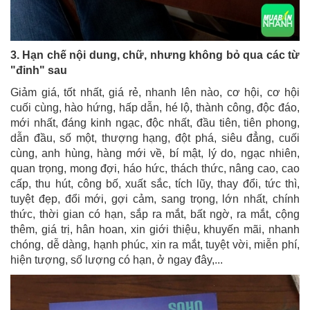
3. Hạn chế nội dung, chữ, nhưng không bỏ qua các từ
"đinh" sau
Giảm giá, tốt nhất, giá rẻ, nhanh lên nào, cơ hội, cơ hội
cuối cùng, hào hứng, hấp dẫn, hé lộ, thành công, độc đáo,
mới nhất, đáng kinh ngạc, độc nhất, đầu tiên, tiên phong,
dẫn đầu, số một, thượng hạng, đột phá, siêu đẳng, cuối
cùng, anh hùng, hàng mới về, bí mật, lý do, ngạc nhiên,
quan trọng, mong đợi, háo hức, thách thức, nâng cao, cao
cấp, thu hút, công bố, xuất sắc, tích lũy, thay đổi, tức thì,
tuyệt đẹp, đổi mới, gợi cảm, sang trọng, lớn nhất, chính
thức, thời gian có hạn, sắp ra mắt, bất ngờ, ra mắt, cộng
thêm, giá trị, hân hoan, xin giới thiệu, khuyến mãi, nhanh
chóng, dễ dàng, hạnh phúc, xin ra mắt, tuyệt vời, miễn phí,
hiện tượng, số lượng có hạn, ở ngay đây,...