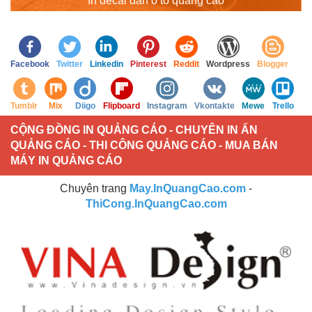
In decal dán ô tô quảng cáo
Facebook
Twitter
Linkedin
Pinterest
Reddit
Wordpress
Blogger
Tumblr
Mix
Diigo
Flipboard
Instagram
Vkontakte
Mewe
Trello
CỘNG ĐỒNG IN QUẢNG CÁO - CHUYÊN IN ẤN
QUẢNG CÁO - THI CÔNG QUẢNG CÁO - MUA BÁN
MÁY IN QUẢNG CÁO
Chuyên trang
May.InQuangCao.com
-
ThiCong.InQuangCao.com