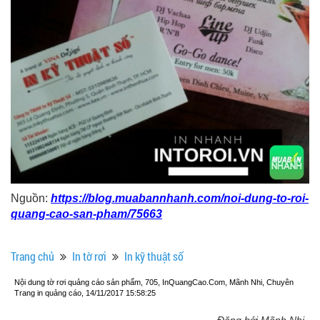
Nguồn:
https://blog.muabannhanh.com/noi-dung-to-roi-
quang-cao-san-pham/75663
Trang chủ
In tờ rơi
In kỹ thuật số
Nội dung tờ rơi quảng cáo sản phẩm, 705, InQuangCao.Com, Mãnh Nhi, Chuyên
Trang in quảng cáo, 14/11/2017 15:58:25