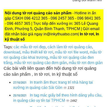
Đăng bởi Mãnh Nhi
Nội dung tờ rơi quảng cáo sản phẩm
- Hotline in ấn
gặp CSKH 096 4212 365 - 096 2457 365 - 096 9841 365
- 096 4657 365 | Trực tiếp đến xưởng in: 365 Lê Quang
Định, Phường 5, Quận Bình Thạnh, TPHCM | Gửi email
đặt nhận báo giá ngay in@inkythuatso.com|
In tờ rơi, In
kỹ thuật số
Tags:
các mẫu tờ rơi đẹp
,
cách làm tờ rơi quảng cáo
,
download
,
mẫu thiết kế tờ rơi
,
mẫu tờ rơi file word
,
mẫu tờ
rơi quảng cáo khai trương
,
mẫu tờ rơi quảng cáo đen
trắng
,
mẫu tờ rơi quảng cáo đơn giản
,
mẫu tờ rơi đơn giản
Các bài viết liên quan đến Nội dung tờ rơi quảng
cáo sản phẩm , In tờ rơi, In kỹ thuật số
27/10/2021
In tranh ẩm thực trang trí nhà hàng tại
xưởng in quáng cáo Sài Gòn
1321
25/10/2021
In tag mác giấy bế theo hình dáng yêu cầu,
in quảng cáo uy tín tại TPHCM
1442