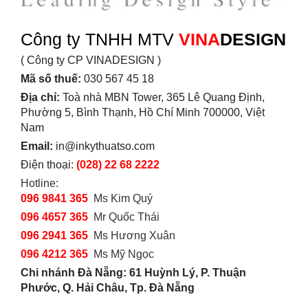
Công ty TNHH MTV
VINA
DESIGN
( Công ty CP VINADESIGN )
Mã số thuế:
030 567 45 18
Địa chỉ:
Toà nhà MBN Tower, 365 Lê Quang Định,
Phường 5, Bình Thạnh, Hồ Chí Minh 700000, Việt
Nam
Email:
in@inkythuatso.com
Điện thoại:
(028) 22 68 2222
Hotline:
096 9841 365
Ms Kim Quý
096 4657 365
Mr Quốc Thái
096 2941 365
Ms Hương Xuân
096 4212 365
Ms Mỹ Ngọc
Chi nhánh Đà Nẵng: 61 Huỳnh Lý, P. Thuận
Phước, Q. Hải Châu, Tp. Đà Nẵng