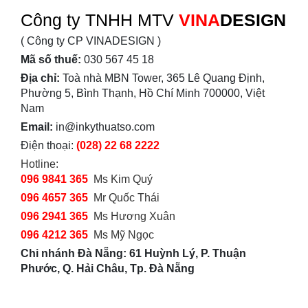
Công ty TNHH MTV
VINA
DESIGN
( Công ty CP VINADESIGN )
Mã số thuế:
030 567 45 18
Địa chỉ:
Toà nhà MBN Tower, 365 Lê Quang Định,
Phường 5, Bình Thạnh, Hồ Chí Minh 700000, Việt
Nam
Email:
in@inkythuatso.com
Điện thoại:
(028) 22 68 2222
Hotline:
096 9841 365
Ms Kim Quý
096 4657 365
Mr Quốc Thái
096 2941 365
Ms Hương Xuân
096 4212 365
Ms Mỹ Ngọc
Chi nhánh Đà Nẵng: 61 Huỳnh Lý, P. Thuận
Phước, Q. Hải Châu, Tp. Đà Nẵng