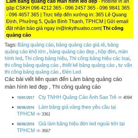
Làm bảng quảng cáo màn hình led đẹp
- Hotline in ấn
gặp CSKH 096 4212 365 - 096 2457 365 - 096 9841 365
- 096 4657 365 | Trực tiếp đến xưởng in: 365 Lê Quang
Định, Phường 5, Quận Bình Thạnh, TPHCM | Gửi email
đặt nhận báo giá ngay in@inkythuatso.com|
Thi công
quảng cáo
Tags:
Bảng quảng cáo
,
bảng quảng cáo giá rẻ
,
bảng
quảng cáo khổ lớn
,
bảng quảng cáo đẹp
,
hộp đèn
,
màn
hình led
,
Thi công bảng hiệu
,
Thi công bảng hiệu các loại
,
thi công bảng quảng cáo
,
thiết kế bảng quảng cáo
,
tư vấn
thi công bảng quảng cáo
,
Đèn Led
Các bài viết liên quan đến Làm bảng quảng cáo
màn hình led đẹp , Thi công quảng cáo
19/01/2017
Cty TNHH Quảng Cáo Ánh Sao Trẻ
4094
08/06/2016
Làm bảng giá vàng theo yêu cầu tại
TPHCM
3361
08/06/2016
Giá làm bảng hiệu đèn led ngoài trời tại
TPHCM
3567