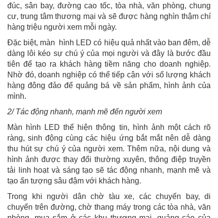
đúc, sân bay, đường cao tốc, tòa nhà, văn phòng, chung
cư, trung tâm thương mại và sẽ được hàng nghìn thậm chí
hàng triệu người xem mỗi ngày.
Đặc biệt, màn hình LED có hiệu quả nhất vào ban đêm, dễ
dàng lôi kéo sự chú ý của mọi người và đây là bước đầu
tiên để tạo ra khách hàng tiềm năng cho doanh nghiệp.
Nhờ đó, doanh nghiệp có thể tiếp cận với số lượng khách
hàng đông đảo để quảng bá về sản phẩm, hình ảnh của
mình.
2/ Tác động nhanh, mạnh mẽ đến người xem
Màn hình LED thể hiện thông tin, hình ảnh một cách rõ
ràng, sinh động cùng các hiệu ứng bắt mắt nên dễ dàng
thu hút sự chú ý của người xem. Thêm nữa, nội dung và
hình ảnh được thay đổi thường xuyên, thông điệp truyền
tải linh hoạt và sáng tạo sẽ tác động nhanh, mạnh mẽ và
tạo ấn tượng sâu đậm với khách hàng.
Trong khi người dân chờ tàu xe, các chuyến bay, di
chuyển trên đường, chờ thang máy trong các tòa nhà, văn
phòng, mua sắm ở các khu thương mại, quảng cáo của