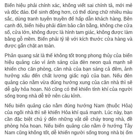
Biển hiệu phải chính xác, không viết sai chính tả, mới mẻ
và độc đáo. Để sinh động hơn, có thể dùng chữ nhiều màu
sắc, dùng tranh tuyên truyền để hấp dẫn khách hàng. Bên
cạnh đó, biển hiệu phải đảm bảo cân bằng, không che cửa
sổ, cửa lớn, không được là hình tam giác, không được làm
bằng gỗ mềm. Biển phải tỷ lệ với kích thước cửa hàng và
được gắn chặt an toàn.
Phản quang sát là thế không tốt trong phong thủy của biển
hiệu quảng cáo vì ánh sáng của đèn neon quá mạnh sẽ
khiến cho căn phòng, căn nhà của bạn sáng cả đêm, ảnh
hưởng xấu đến chất lượng giấc ngủ của bạn. Nếu đèn
quảng cáo nằm vừa đúng hướng xung của căn nhà thì sẽ
dễ gây hỏa hoạn. Nó cũng có thể khiến tính khí của người
sống trong nhà dễ trở nên cáu kỉnh.
Nếu biển quảng cáo nằm đúng hướng Nam (thuộc Hỏa)
của ngôi nhà thì sẽ khiến Hỏa khí quá mạnh. Lúc này, bạn
cần đặc biệt chú ý đến những vật dễ cháy trong nhà, đề
phòng hỏa hoạn. Nếu biển quảng cáo nằm ở hướng Tây
Nam cũng không tốt, dễ khiến người sống trong nhà bị ốm