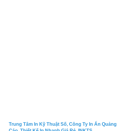
Trung Tâm In Kỹ Thuật Số, Công Ty In Ấn Quảng
Cáo. Thiết Kế In Nhanh Giá Rẻ, INKTS