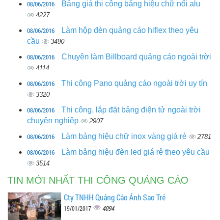
08/06/2016
Bảng giá thi công bảng hiệu chữ nổi alu
4227
08/06/2016
Làm hộp đèn quảng cáo hiflex theo yêu
cầu
3490
08/06/2016
Chuyên làm Billboard quảng cáo ngoài trời
4114
08/06/2016
Thi công Pano quảng cáo ngoài trời uy tín
3320
08/06/2016
Thi công, lắp đặt bảng điện tử ngoài trời
chuyên nghiệp
2907
08/06/2016
Làm bảng hiệu chữ inox vàng giá rẻ
2781
08/06/2016
Làm bảng hiệu đèn led giá rẻ theo yêu cầu
3514
TIN MỚI NHẤT THI CÔNG QUẢNG CÁO
Cty TNHH Quảng Cáo Ánh Sao Trẻ
4094
19/01/2017