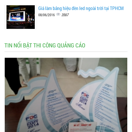
Giá làm bảng hiệu đèn led ngoài trời tại TPHCM
3567
08/06/2016
TIN NỔI BẬT THI CÔNG QUẢNG CÁO