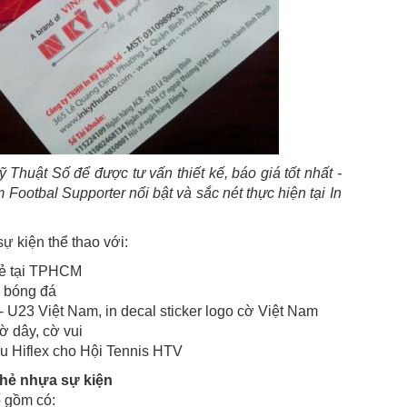
ỹ Thuật Số để được tư vấn thiết kế, báo giá tốt nhất -
 Footbal Supporter nổi bật và sắc nét thực hiện tại In
ự kiện thể thao với:
 rẻ tại TPHCM
vũ bóng đá
U23 Việt Nam, in decal sticker logo cờ Việt Nam
ờ dây, cờ vui
ệu Hiflex cho Hội Tennis HTV
g thẻ nhựa sự kiện
ố gồm có: