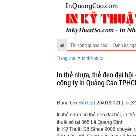
Thi công quảng cáo
Danh bạ ngà
Trang chủ
In thẻ nhựa
In thẻ nhựa, thẻ đeo đại hội 
công ty In Quảng Cáo TPH
Đăng bởi
Hải Lý
| 26/01/2021 |
19
In thẻ nhựa, in thẻ đeo đại hội, in th
thuật số tại 365 Lê Quang Định
In Kỹ Thuật Số Since 2006 chuyên th
đẹp, sắc nét. Cung cấp mọi số lượn