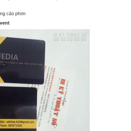
ảng cáo phim
event