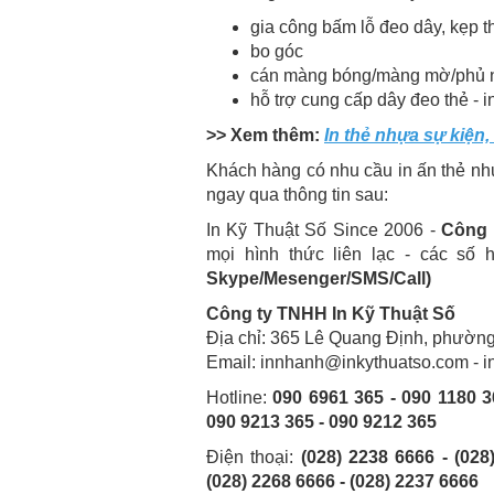
gia công bấm lỗ đeo dây, kẹp t
bo góc
cán màng bóng/màng mờ/phủ n
hỗ trợ cung cấp dây đeo thẻ - i
>> Xem thêm:
In thẻ nhựa sự kiện,
Khách hàng có nhu cầu in ấn thẻ nhự
ngay qua thông tin sau:
In Kỹ Thuật Số Since 2006 -
Công 
mọi hình thức liên lạc - các số h
Skype/Mesenger/SMS/Call)
Công ty TNHH In Kỹ Thuật Số
Địa chỉ: 365 Lê Quang Định, phườn
Email: innhanh@inkythuatso.com - 
Hotline:
090 6961 365 - 090 1180 3
090 9213 365 - 090 9212 365
Điện thoại:
(028) 2238 6666 - (028
(028) 2268 6666 - (028) 2237 6666