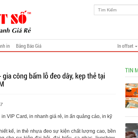
nh in
Bảng Báo Giá
In offset
TIN 
- gia công bấm lỗ đeo dây, kẹp thẻ tại
CM
57
ẻ, in VIP Card, in nhanh giá rẻ, in ấn quảng cáo, in kỹ
iết kế, in thẻ nhựa đeo sự kiện chất lượng cao, bền
g cho sự kiện đại hội, đại biểu, ca nhạc, liveshow,