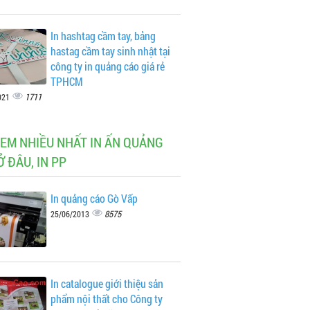
In hashtag cầm tay, bảng
hastag cầm tay sinh nhật tại
công ty in quảng cáo giá rẻ
TPHCM
1711
021
XEM NHIỀU NHẤT IN ẤN QUẢNG
Ở ĐÂU, IN PP
In quảng cáo Gò Vấp
8575
25/06/2013
In catalogue giới thiệu sản
phẩm nội thất cho Công ty