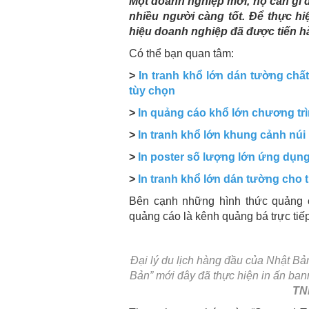
Một doanh nghiệp mới, họ cần gì đầ
nhiều người càng tốt. Để thực h
hiệu doanh nghiệp đã được tiến h
Có thể bạn quan tâm:
>
In tranh khổ lớn dán tường chấ
tùy chọn
>
In quảng cáo khổ lớn chương trì
>
In tranh khổ lớn khung cảnh núi 
>
In poster số lượng lớn ứng dụng
>
In tranh khổ lớn dán tường cho t
Bên cạnh những hình thức quảng cá
quảng cáo là kênh quảng bá trực tiế
Đại lý du lịch hàng đầu của Nhật B
Bản” mới đây đã thực hiện in ấn bann
TN