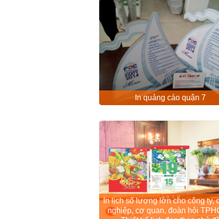
In quảng cáo quận 7
In lịch số lượng lớn cho công ty,
nghiệp, cơ quan, đoàn hội TPH