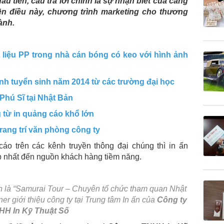
u tiên, câu trả lời chính là sự nhận biết của càng
iện điều này, chương trình marketing cho thương
ành.
t liệu PP trong nhà cán bóng có keo với hình ảnh
nh tuyển sinh năm 2014 từ các trường đại học
Phú Sĩ tại Nhật Bản
 từ in quảng cáo khổ lớn
rang trí văn phòng công ty
o trên các kênh truyền thông đại chúng thì in ấn
p nhất đến nguồn khách hàng tiềm năng.
ản là “Samurai Tour – Chuyên tổ chức tham quan Nhật
er giới thiệu công ty tại Trung tâm In ấn của
Công ty
HH In Kỹ Thuật Số