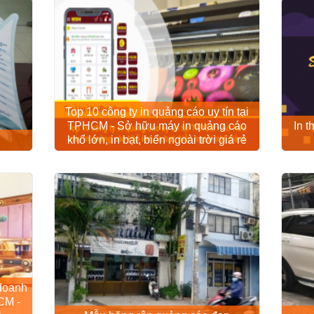
Top 10 công ty in quảng cáo uy tín tại
TPHCM - Sở hữu máy in quảng cáo
In 
khổ lớn, in bạt, biển ngoài trời giá rẻ
 doanh
CM -