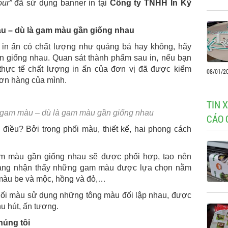
our”
đã sử dụng banner in tại
Công ty TNHH In Kỹ
àu – dù là gam màu gần giống nhau
 in ấn có chất lượng như quảng bá hay không, hãy
 giống nhau. Quan sát thành phẩm sau in, nếu bạn
thực tế chất lượng in ấn của đơn vị đã được kiểm
08/01/2
đơn hàng của mình.
TIN 
g gam màu – dù là gam màu gần giống nhau
CÁO 
 điều? Bởi trong phối màu, thiết kế, hai phong cách
m màu gần giống nhau sẽ được phối hợp, tạo nên
dàng nhận thấy những gam màu được lựa chọn nằm
màu be và mộc, hồng và đỏ,…
ối màu sử dụng những tông màu đối lập nhau, được
u hút, ấn tượng.
húng tôi