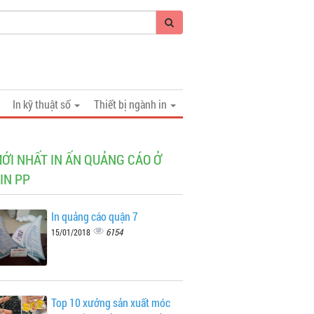
In kỹ thuật số
Thiết bị ngành in
MỚI NHẤT IN ẤN QUẢNG CÁO Ở
 IN PP
In quảng cáo quận 7
6154
15/01/2018
Top 10 xưởng sản xuất móc