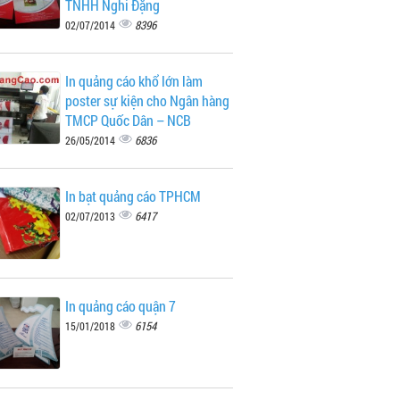
TNHH Nghi Đặng
8396
02/07/2014
In quảng cáo khổ lớn làm
poster sự kiện cho Ngân hàng
TMCP Quốc Dân – NCB
6836
26/05/2014
In bạt quảng cáo TPHCM
6417
02/07/2013
In quảng cáo quận 7
6154
15/01/2018