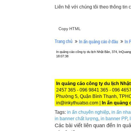
Liên hệ với chúng tôi theo thông tin c
Copy HTML
Trang chủ
In ấn quảng cáo ở đâu
In 
In quảng cáo công ty du lịch Nhật Bản, 374, InQu
18:07:38
In quảng cáo công ty du lịch Nhậ
2457 365 - 096 9841 365 - 096 4657
Phường 5, Quận Bình Thạnh, TPHCM
in@inkythuatso.com |
In ấn quảng 
Tags:
in ấn chuyên nghiệp
,
in ấn nh
in banner chất lượng
,
in banner PP
,
Các bài viết liên quan đến In qu