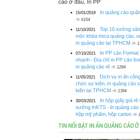
cáo ở đâu, In PP
In quảng cáo quậ
15/01/2018
6154
Top 10 xưởng sản
11/10/2021
móc khóa mica quảng cáo, 
in quảng cáo tại TPHCM
1
In PP cán Format
07/10/2021
nhanh - Địa chỉ in PP cán for
in quảng cáo rẻ
1284
Dịch vụ in ấn công
11/05/2021
chức sự kiện, in quảng cáo 
kiện tại TPHCM
1394
In hộp giấy giá rẻ 
30/03/2021
xưởng InKTS - In quảng cáo 
hộp mỹ phẩm, hộp carton
TIN NỔI BẬT IN ẤN QUẢNG CÁO Ở 