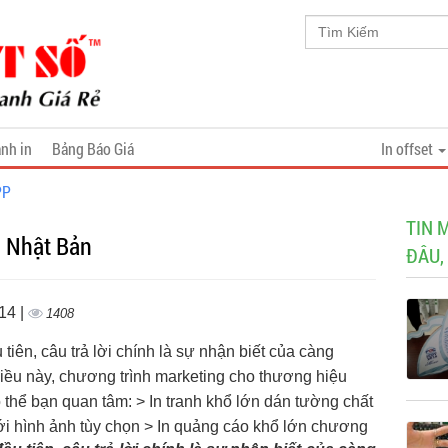
nh in
Bảng Báo Giá
In offset
PP
TIN 
h Nhật Bản
ĐÂU,
14 |
1408
tiên, câu trả lời chính là sự nhận biết của càng
điều này, chương trình marketing cho thương hiệu
thể bạn quan tâm: > In tranh khổ lớn dán tường chất
ới hình ảnh tùy chọn > In quảng cáo khổ lớn chương