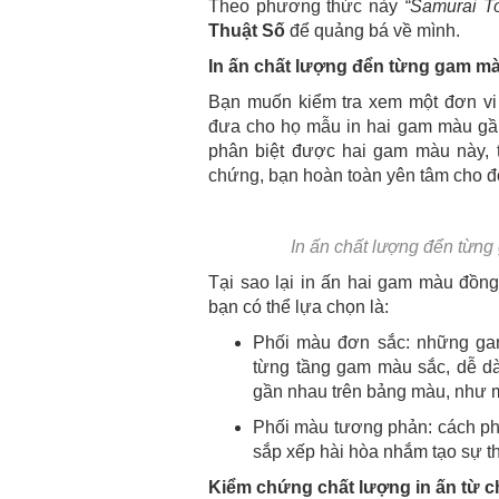
Theo phương thức này
“Samurai T
Thuật Số
để quảng bá về mình.
In ấn chất lượng đển từng gam m
Bạn muốn kiểm tra xem một đơn vi
đưa cho họ mẫu in hai gam màu gần
phân biệt được hai gam màu này, 
chứng, bạn hoàn toàn yên tâm cho 
In ấn chất lượng đển từn
Tại sao lại in ấn hai gam màu đồng
bạn có thể lựa chọn là:
Phối màu đơn sắc: những ga
từng tầng gam màu sắc, dễ 
gần nhau trên bảng màu, như 
Phối màu tương phản: cách ph
sắp xếp hài hòa nhắm tạo sự th
Kiểm chứng chất lượng in ấn từ c