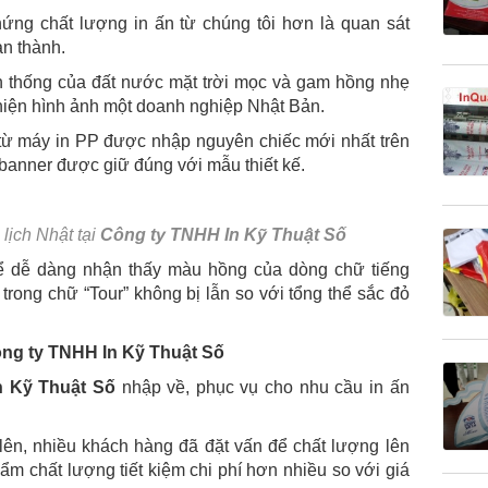
ứng chất lượng in ấn từ chúng tôi hơn là quan sát
n thành.
 thống của đất nước mặt trời mọc và gam hồng nhẹ
hiện hình ảnh một doanh nghiệp Nhật Bản.
từ máy in PP được nhập nguyên chiếc mới nhất trên
 banner được giữ đúng với mẫu thiết kế.
 lịch Nhật tại
Công ty TNHH In Kỹ Thuật Số
hể dễ dàng nhận thấy màu hồng của dòng chữ tiếng
trong chữ “Tour” không bị lẫn so với tổng thể sắc đỏ
ông ty TNHH In Kỹ Thuật Số
n Kỹ Thuật Số
nhập về, phục vụ cho nhu cầu in ấn
ên, nhiều khách hàng đã đặt vấn để chất lượng lên
hẩm chất lượng tiết kiệm chi phí hơn nhiều so với giá