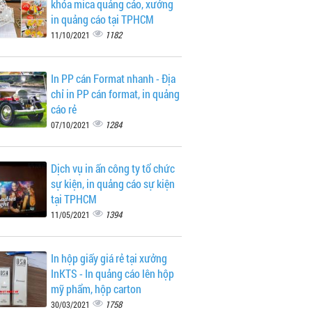
khóa mica quảng cáo, xưởng
in quảng cáo tại TPHCM
1182
11/10/2021
In PP cán Format nhanh - Địa
chỉ in PP cán format, in quảng
cáo rẻ
1284
07/10/2021
Dịch vụ in ấn công ty tổ chức
sự kiện, in quảng cáo sự kiện
tại TPHCM
1394
11/05/2021
In hộp giấy giá rẻ tại xưởng
InKTS - In quảng cáo lên hộp
mỹ phẩm, hộp carton
1758
30/03/2021