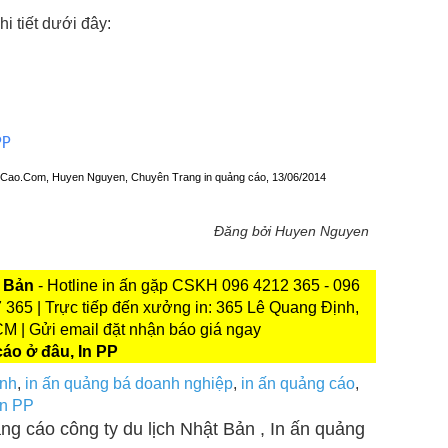
hi tiết dưới đây:
PP
angCao.Com, Huyen Nguyen, Chuyên Trang in quảng cáo, 13/06/2014
Đăng bởi Huyen Nguyen
t Bản
- Hotline in ấn gặp CSKH 096 4212 365 - 096
 365 | Trực tiếp đến xưởng in: 365 Lê Quang Định,
 | Gửi email đặt nhận báo giá ngay
cáo ở đâu, In PP
anh
,
in ấn quảng bá doanh nghiệp
,
in ấn quảng cáo
,
In PP
ảng cáo công ty du lịch Nhật Bản , In ấn quảng