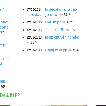
n 7
In decal quảng cáo
17/03/2014
mực dầu ngoài trời
5316
 xuất
Mẫu in pp
12/01/2013
1623
xưởng
Thiết kế PP
12/01/2013
1359
182
In pp chuyên nghiệp
12/01/2013
1444
mat,
Công ty in pp
12/01/2013
1120
 ty tổ
sự
tại
lên
1758
ĐÂU, IN PP