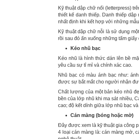
Kỹ thuật dập chữ nổi (letterpress) t
thiết kế danh thiếp. Danh thiếp dập 
nhất định khi kết hợp với những mẫu 
Kỹ thuật dập chữ nỗi là sử dụng mộ
rồi sau đó ấn xuống những tấm giấy
Kéo nhũ bạc
Kéo nhũ là hình thức dán lên bề mặ
yêu cầu sự tỉ mỉ và chính xác cao.
Nhũ bạc có màu ánh bạc như: ánh 
được sự bắt mắt cho người nhận đư
Chất lượng của một bản kéo nhũ đẹ
bền của lớp nhũ khi ma sát nhiều, C
cao; độ kết dính giữa lớp nhũ bạc và
Cán màng (bóng hoặc mờ)
Đây được xem là kỹ thuật gia công ph
4 loại cán màng là: cán màng mờ, c
nghệ thuật.