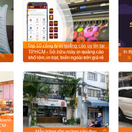
Top 10 công ty in quảng cáo uy tín tại
TPHCM - Sở hữu máy in quảng cáo
In 
khổ lớn, in bạt, biển ngoài trời giá rẻ
 doanh
CM -
ề
Mẫu băng rôn quảng cáo đẹp