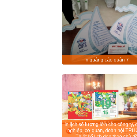
In quảng cáo quận 7
In lịch số lượng lớn cho công ty,
nghiệp, cơ quan, đoàn hội TPH
Thiết kế lịch đẹp theo chủ đ