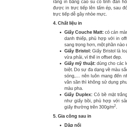
răng in bằng cao su có tính đàn hồ
được in trực tiếp lên tấm ép, sau đó
trực tiếp dễ gây nhòe mực.
4. Chất liệu in
Giấy Couche Matt:
có cán màn
danh thiếp, phù hợp với in off
sang trọng hơn, một phần nào
Giấy Bristol:
Giấy Bristol là l
vừa phải, vì thế in offset đẹp.
Giấy mỹ thuật:
dùng cho các lo
biệt. Do sự đa dạng về màu sắ
sóng,… nên luôn mang đến nh
vân sần thì không sử dụng ph
màu pha.
Giấy Duplex:
Có bề mặt trắng
như giấy bồi, phù hợp với sả
2
giấy thường trên 300g/m
.
5. Gia công sau in
Dập nổi