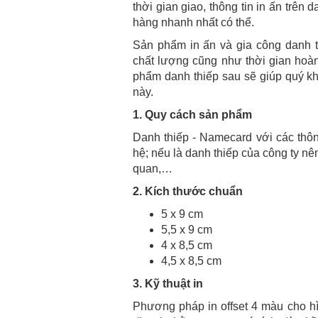
thời gian giao, thông tin in ấn trên
hàng nhanh nhất có thể.
Sản phẩm in ấn và gia công danh 
chất lượng cũng như thời gian hoàn
phẩm danh thiếp sau sẽ giúp quý kh
này.
1. Quy cách sản phẩm
Danh thiếp - Namecard với các thôn
hệ; nếu là danh thiếp của công ty n
quan,…
2. Kích thước chuẩn
5 x 9 cm
5,5 x 9 cm
4 x 8,5 cm
4,5 x 8,5 cm
3. Kỹ thuật in
Phương pháp in offset 4 màu cho hì