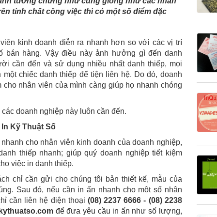
oanh tưởng chừng như cũng giống như các nhân
rên tính chất công việc thì có một số điểm đặc
iên kinh doanh diễn ra nhanh hơn so với các vị trí
số bán hàng. Vậy điều này ảnh hưởng gì đến danh
ười cần đến và sử dụng nhiều nhất danh thiếp, mọi
ột chiếc danh thiếp để tiện liên hệ. Do đó, doanh
m cho nhân viên của mình càng giúp họ nhanh chóng
à các doanh nghiệp này luôn cần đến.
 In Kỹ Thuật Số
 nhanh cho nhân viên kinh doanh của doanh nghiệp,
danh thiếp nhanh; giúp quý doanh nghiệp tiết kiệm
o việc in danh thiếp.
ách chỉ cần gửi cho chúng tôi bản thiết kế, mẫu của
húng. Sau đó, nếu cần in ấn nhanh cho một số nhân
hỉ cần liên hệ điện thoại
(08) 2237 6666 - (08) 2238
kythuatso.com
để đưa yêu cầu in ấn như số lượng,