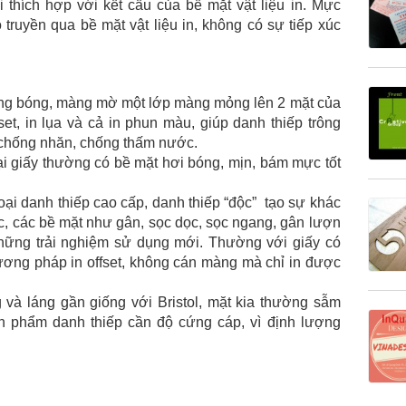
i thích hợp với kết cấu của bề mặt vật liệu in. Mực
 truyền qua bề mặt vật liệu in, không có sự tiếp xúc
g bóng, màng mờ một lớp màng mỏng lên 2 mặt của
set, in lụa và cả in phun màu, giúp danh thiếp trông
 chống nhăn, chống thấm nước.
oại giấy thường có bề mặt hơi bóng, mịn, bám mực tốt
ại danh thiếp cao cấp, danh thiếp “độc” tạo sự khác
c, các bề mặt như gân, sọc dọc, sọc ngang, gân lượn
ững trải nghiệm sử dụng mới. Thường với giấy có
ương pháp in offset, không cán màng mà chỉ in được
 và láng gần giống với Bristol, mặt kia thường sẫm
n phẩm danh thiếp cần độ cứng cáp, vì định lượng