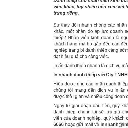
Danh thiếp cho nhân viên kinh d
viên khác, tuy nhiên nếu xem xét t
trưng riêng.
Sự thay đổi nhanh chóng các nhân v
khác, một phần do áp lực doanh 
thiếp? Nhân viên kinh doanh là ng
khách hàng mà họ gặp đều cần đến m
nghiệp trang bị danh thiếp càng sớ
đạt hiệu quả cho công việc.
In ấn danh thiếp nhanh là dịch vụ m
In nhanh danh thiếp với Cty TNHH
Hiểu được nhu cầu in ấn danh thiếp
chúng tôi mang đến dịch vụ in ấn 
được thời gian và nhiều công đoạn ch
Ngay từ giai đoạn đầu tiên, quý kh
danh thiếp, chúng tôi sẽ lưu giữ c
viên của doanh nghiệp, quý khách c
6666
hoặc gửi mail về
innhanh@in