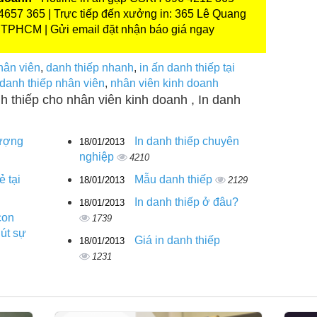
4657 365 | Trực tiếp đến xưởng in: 365 Lê Quang
 TPHCM | Gửi email đặt nhận báo giá ngay
hân viên
,
danh thiếp nhanh
,
in ấn danh thiếp tại
 danh thiếp nhân viên
,
nhân viên kinh doanh
nh thiếp cho nhân viên kinh doanh , In danh
lượng
In danh thiếp chuyên
18/01/2013
nghiệp
4210
ẻ tại
Mẫu danh thiếp
18/01/2013
2129
In danh thiếp ở đâu?
18/01/2013
con
1739
út sự
Giá in danh thiếp
18/01/2013
1231