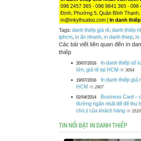
096 2457 365 - 096 9841 365 - 096 
Định, Phường 5, Quận Bình Thạnh,
in@inkythuatso.com |
In danh thiếp
Tags:
danh thiếp giá rẻ
,
danh thiếp n
tphcm
,
in ấn nhanh
,
in danh thiep
,
in
Các bài viết liên quan đến In da
thiếp
In danh thiếp số 
20/07/2016
lớn, giá rẻ tại HCM
3054
In danh thiếp giá r
19/07/2016
HCM
2907
Business Card – 
02/04/2014
đường ngắn nhất để để thu h
chú ý của khách hàng
1510
TIN NỔI BẬT IN DANH THIẾP