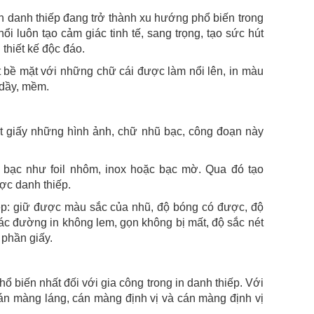
rên danh thiếp đang trở thành xu hướng phổ biến trong
nổi luôn tạo cảm giác tinh tế, sang trọng, tạo sức hút
thiết kế độc đáo.
t bề mặt với những chữ cái được làm nổi lên, in màu
 dầy, mềm.
t giấy những hình ảnh, chữ nhũ bạc, công đoạn này
bạc như foil nhôm, inox hoặc bạc mờ. Qua đó tạo
ợc danh thiếp.
p: giữ được màu sắc của nhũ, độ bóng có được, độ
ác đường in không lem, gọn không bị mất, độ sắc nét
 phần giấy.
ổ biến nhất đối với gia công trong in danh thiếp. Với
án màng láng, cán màng định vị và cán màng định vị