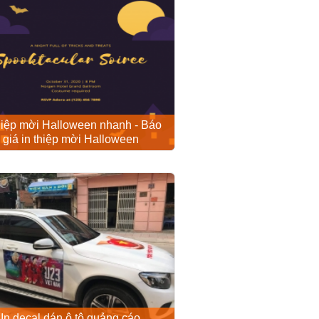
thiệp mời Halloween nhanh - Báo
giá in thiệp mời Halloween
In decal dán ô tô quảng cáo