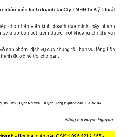
ho nhân viên kinh doanh tại Cty TNHH In Kỹ Thuật
iếp cho nhân viên kinh doanh của mình, hãy nhanh
m
sẽ giúp bạn tiết kiệm được một khoảng chi phí với
ề sản phẩm, dịch vụ của chúng tôi, bạn vui lòng liên
ân hạnh được hỗ trợ cho bạn.
uangCao.Com, Huyen Nguyen, Chuyên Trang in quảng cáo, 19/03/2014
Đăng bởi Huyen Nguyen
 doanh
- Hotline in ấn gặp CSKH 096 4212 365 -