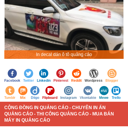
In decal dán ô tô quảng cáo
Facebook
Twitter
Linkedin
Pinterest
Reddit
Wordpress
Blogger
Tumblr
Mix
Diigo
Flipboard
Instagram
Vkontakte
Mewe
Trello
CỘNG ĐỒNG IN QUẢNG CÁO - CHUYÊN IN ẤN
QUẢNG CÁO - THI CÔNG QUẢNG CÁO - MUA BÁN
MÁY IN QUẢNG CÁO