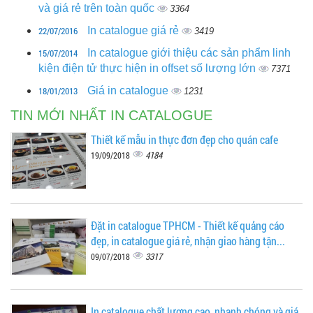
và giá rẻ trên toàn quốc
3364
22/07/2016
In catalogue giá rẻ
3419
15/07/2014
In catalogue giới thiệu các sản phẩm linh
kiện điện tử thực hiện in offset số lượng lớn
7371
18/01/2013
Giá in catalogue
1231
TIN MỚI NHẤT IN CATALOGUE
Thiết kế mẫu in thực đơn đẹp cho quán cafe
4184
19/09/2018
Đặt in catalogue TPHCM - Thiết kế quảng cáo
đẹp, in catalogue giá rẻ, nhận giao hàng tận...
3317
09/07/2018
In catalogue chất lượng cao, nhanh chóng và giá