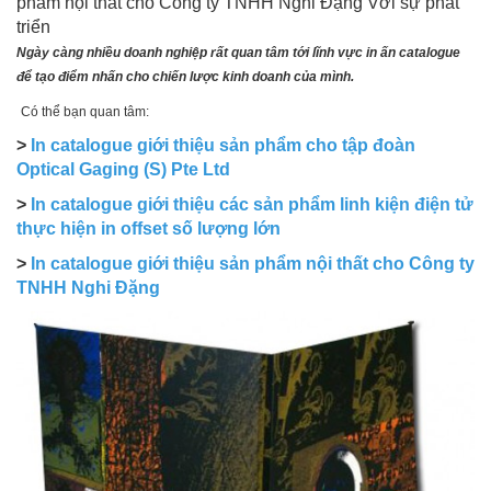
phẩm nội thất cho Công ty TNHH Nghi Đặng Với sự phát
triển
Ngày càng nhiều doanh nghiệp rất quan tâm tới lĩnh vực in ấn catalogue
để tạo điểm nhấn cho chiến lược kinh doanh của mình.
Có thể bạn quan tâm:
>
In catalogue giới thiệu sản phẩm cho tập đoàn
Optical Gaging (S) Pte Ltd
>
In catalogue giới thiệu các sản phẩm linh kiện điện tử
thực hiện in offset số lượng lớn
>
In catalogue giới thiệu sản phẩm nội thất cho Công ty
TNHH Nghi Đặng