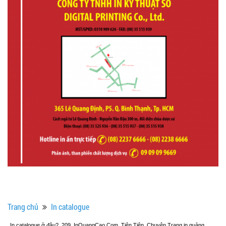
Trang chủ
In catalogue
In catalogue ở đâu?, 209, InQuangCao.Com, Tiên Tiên, Chuyên Trang in quảng