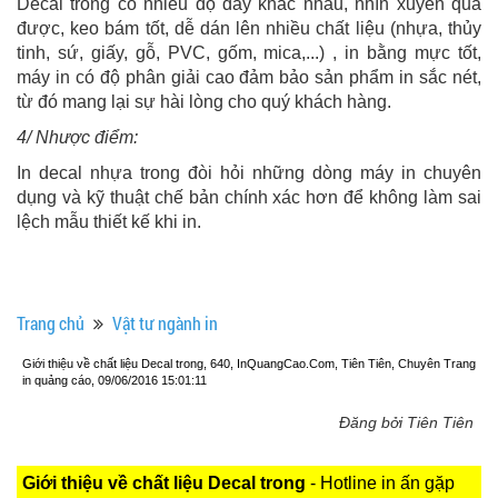
Decal trong có nhiều độ dày khác nhau, nhìn xuyên qua
được, keo bám tốt, dễ dán lên nhiều chất liệu (nhựa, thủy
tinh, sứ, giấy, gỗ, PVC, gốm, mica,...) , in bằng mực tốt,
máy in có độ phân giải cao đảm bảo sản phẩm in sắc nét,
từ đó mang lại sự hài lòng cho quý khách hàng.
4/ Nhược điểm:
In decal nhựa trong đòi hỏi những dòng máy in chuyên
dụng và kỹ thuật chế bản chính xác hơn để không làm sai
lệch mẫu thiết kế khi in.
Trang chủ
Vật tư ngành in
Giới thiệu về chất liệu Decal trong, 640, InQuangCao.Com, Tiên Tiên, Chuyên Trang
in quảng cáo, 09/06/2016 15:01:11
Đăng bởi Tiên Tiên
Giới thiệu về chất liệu Decal trong
- Hotline in ấn gặp