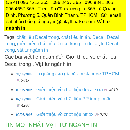
CSKH 096 4212 365 - 096 2457 365 - 096 9841 365 -
096 4657 365 | Trực tiếp đến xưởng in: 365 Lê Quang
Định, Phường 5, Quận Bình Thạnh, TPHCM | Gửi email
đặt nhận báo giá ngay in@inkythuatso.com|
Vật tư
ngành in
Tags:
chất liệu Decal trong
,
chất liệu in ấn
,
Decal
,
Decal
trong
,
giới thiệu chất liệu Decal trong
,
in decal
,
In Decal
trong
,
vật tư ngành in
Các bài viết liên quan đến Giới thiệu về chất liệu
Decal trong , Vật tư ngành in
31/08/2018
In quảng cáo giá rẻ - In standee TPHCM
2642
09/06/2016
Giới thiệu về chất liệu decal sữa
4019
09/06/2016
Giới thiệu về chất liệu PP trong in ấn
4280
09/06/2016
Giới thiệu về chất liệu hiflex
2727
TIN MỚI NHẤT VẬT TƯ NGÀNH IN