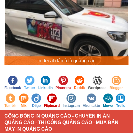
In decal dán ô tô quảng cáo
Facebook
Twitter
Linkedin
Pinterest
Reddit
Wordpress
Blogger
Tumblr
Mix
Diigo
Flipboard
Instagram
Vkontakte
Mewe
Trello
CỘNG ĐỒNG IN QUẢNG CÁO - CHUYÊN IN ẤN
QUẢNG CÁO - THI CÔNG QUẢNG CÁO - MUA BÁN
MÁY IN QUẢNG CÁO