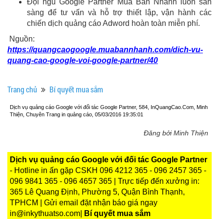
Đội ngũ Google Partner Mua Bán Nhanh luôn sẳn
sàng để tư vấn và hỗ trợ thiết lập, vận hành các
chiến dịch quảng cáo Adword hoàn toàn miễn phí.
Nguồn:
https://quangcaogoogle.muabannhanh.com/dich-vu-
quang-cao-google-voi-google-partner/40
Trang chủ
Bí quyết mua sắm
Dịch vụ quảng cáo Google với đối tác Google Partner, 584, InQuangCao.Com, Minh
Thiện, Chuyên Trang in quảng cáo, 05/03/2016 19:35:01
Đăng bởi Minh Thiện
Dịch vụ quảng cáo Google với đối tác Google Partner
- Hotline in ấn gặp CSKH 096 4212 365 - 096 2457 365 -
096 9841 365 - 096 4657 365 | Trực tiếp đến xưởng in:
365 Lê Quang Định, Phường 5, Quận Bình Thạnh,
TPHCM | Gửi email đặt nhận báo giá ngay
in@inkythuatso.com|
Bí quyết mua sắm