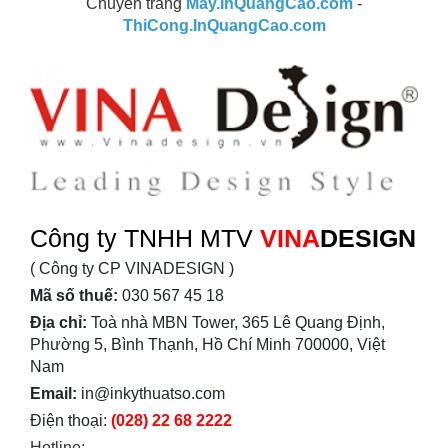
Chuyên trang
May.InQuangCao.com
-
ThiCong.InQuangCao.com
Công ty TNHH MTV
VINA
DESIGN
( Công ty CP VINADESIGN )
Mã số thuế:
030 567 45 18
Địa chỉ:
Toà nhà MBN Tower, 365 Lê Quang Định,
Phường 5, Bình Thạnh, Hồ Chí Minh 700000, Việt
Nam
Email:
in@inkythuatso.com
Điện thoại:
(028) 22 68 2222
Hotline: