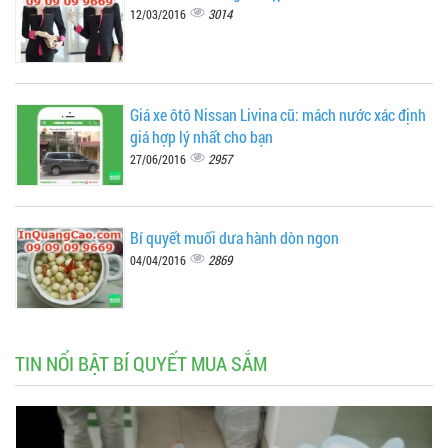
3014
12/03/2016
Giá xe ôtô Nissan Livina cũ: mách nước xác định
giá hợp lý nhất cho bạn
2957
27/06/2016
Bí quyết muối dưa hành dòn ngon
2869
04/04/2016
TIN NỔI BẬT BÍ QUYẾT MUA SẮM