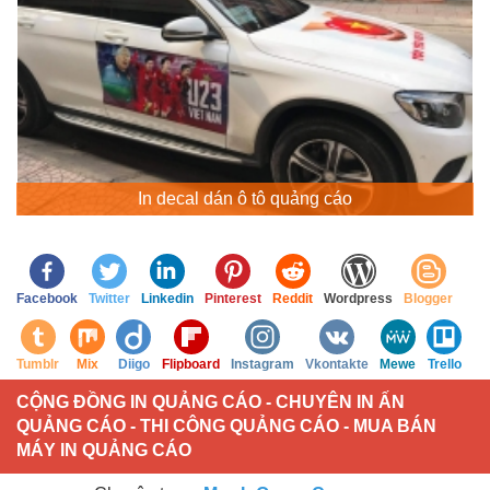
In decal dán ô tô quảng cáo
Facebook
Twitter
Linkedin
Pinterest
Reddit
Wordpress
Blogger
Tumblr
Mix
Diigo
Flipboard
Instagram
Vkontakte
Mewe
Trello
CỘNG ĐỒNG IN QUẢNG CÁO - CHUYÊN IN ẤN
QUẢNG CÁO - THI CÔNG QUẢNG CÁO - MUA BÁN
MÁY IN QUẢNG CÁO