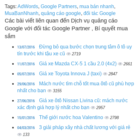
Tags:
AdWords
,
Google Partners
,
mua bán nhanh
,
MuaBanNhanh
,
quảng cáo google
,
đối tác Google
Các bài viết liên quan đến Dịch vụ quảng cáo
Google với đối tác Google Partner , Bí quyết mua
sắm
13/07/2016
Đừng bỏ qua bước chọn trung tâm ô tô uy
tín trước khi tậu xe cũ
2719
11/07/2016
Giá xe Mazda CX-5 1 cầu 2.0 (4x2)
2661
05/07/2016
Giá xe Toyota Innova J (taxi)
2847
29/06/2016
Mách nước tìm chỗ tốt mua ôtô cũ phù hợp
nhất cho bạn
3155
27/06/2016
Giá xe ôtô Nissan Livina cũ: mách nước
xác định giá hợp lý nhất cho bạn
2957
15/01/2016
Thế giới nước hoa Valentino
2798
04/03/2016
3 giải pháp xây nhà chất lương với giá rẻ
133