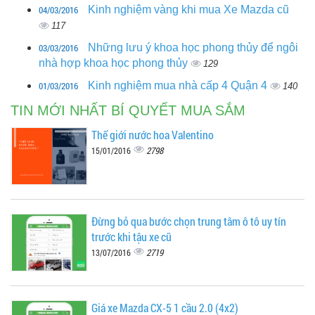
04/03/2016
Kinh nghiệm vàng khi mua Xe Mazda cũ
117
03/03/2016
Những lưu ý khoa học phong thủy để ngôi
nhà hợp khoa học phong thủy
129
01/03/2016
Kinh nghiệm mua nhà cấp 4 Quận 4
140
TIN MỚI NHẤT BÍ QUYẾT MUA SẮM
Thế giới nước hoa Valentino
2798
15/01/2016
Đừng bỏ qua bước chọn trung tâm ô tô uy tín
trước khi tậu xe cũ
2719
13/07/2016
Giá xe Mazda CX-5 1 cầu 2.0 (4x2)