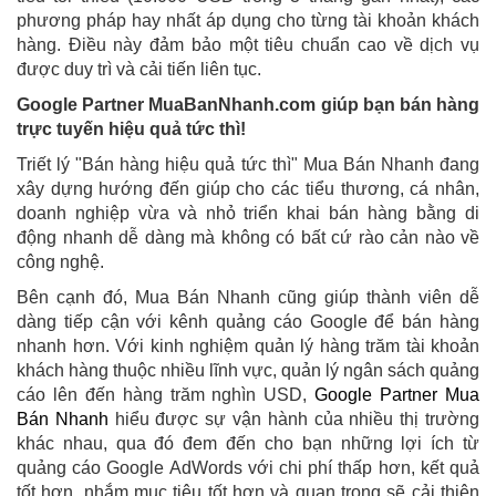
phương pháp hay nhất áp dụng cho từng tài khoản khách
hàng.
Điều này đảm bảo một tiêu chuẩn cao về dịch vụ
được duy trì và cải tiến liên tục.
Google Partner MuaBanNhanh.com giúp bạn bán hàng
trực tuyến hiệu quả tức thì!
Triết lý "Bán hàng hiệu quả tức thì" Mua Bán Nhanh đang
xây dựng hướng đến giúp cho các tiểu thương, cá nhân,
doanh nghiệp vừa và nhỏ triển khai bán hàng bằng di
động nhanh dễ dàng mà không có bất cứ rào cản nào về
công nghệ.
Bên cạnh đó, Mua Bán Nhanh cũng giúp thành viên dễ
dàng tiếp cận với kênh quảng cáo Google để bán hàng
nhanh hơn. Với kinh nghiệm quản lý hàng trăm tài khoản
khách hàng thuộc nhiều lĩnh vực, quản lý ngân sách quảng
cáo lên đến hàng trăm nghìn USD,
Google Partner Mua
Bán Nhanh
hiểu được sự vận hành của nhiều thị trường
khác nhau, qua đó đem đến cho bạn những lợi ích từ
quảng cáo Google AdWords với chi phí thấp hơn, kết quả
tốt hơn, nhắm mục tiêu tốt hơn và quan trọng sẽ cải thiện