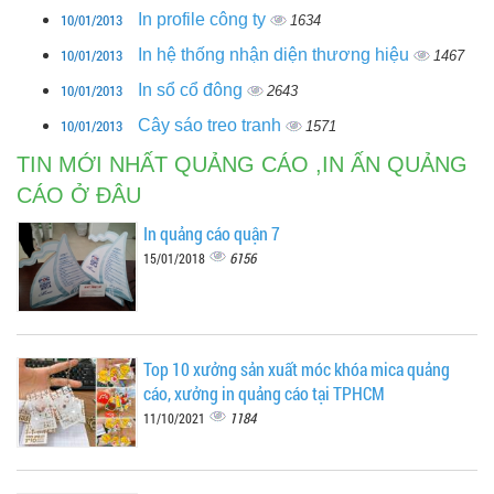
10/01/2013
In profile công ty
1634
10/01/2013
In hệ thống nhận diện thương hiệu
1467
10/01/2013
In sổ cổ đông
2643
10/01/2013
Cây sáo treo tranh
1571
TIN MỚI NHẤT QUẢNG CÁO ,IN ẤN QUẢNG
CÁO Ở ĐÂU
In quảng cáo quận 7
6156
15/01/2018
Top 10 xưởng sản xuất móc khóa mica quảng
cáo, xưởng in quảng cáo tại TPHCM
1184
11/10/2021