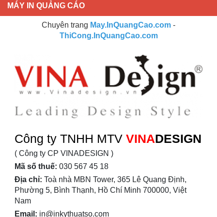
MÁY IN QUẢNG CÁO
Chuyên trang
May.InQuangCao.com
-
ThiCong.InQuangCao.com
Công ty TNHH MTV
VINA
DESIGN
( Công ty CP VINADESIGN )
Mã số thuế:
030 567 45 18
Địa chỉ:
Toà nhà MBN Tower, 365 Lê Quang Định,
Phường 5, Bình Thạnh, Hồ Chí Minh 700000, Việt
Nam
Email:
in@inkythuatso.com