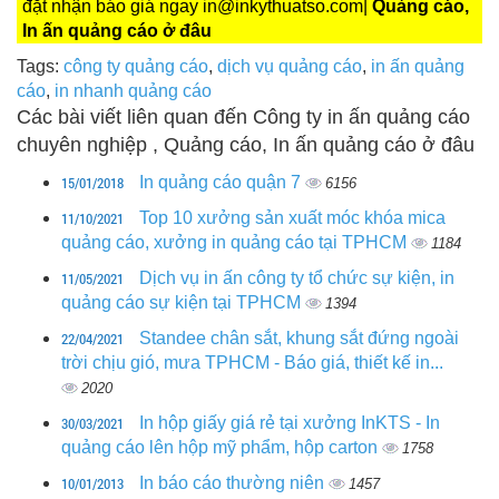
đặt nhận báo giá ngay in@inkythuatso.com|
Quảng cáo,
In ấn quảng cáo ở đâu
Tags:
công ty quảng cáo
,
dịch vụ quảng cáo
,
in ấn quảng
cáo
,
in nhanh quảng cáo
Các bài viết liên quan đến Công ty in ấn quảng cáo
chuyên nghiệp , Quảng cáo, In ấn quảng cáo ở đâu
15/01/2018
In quảng cáo quận 7
6156
11/10/2021
Top 10 xưởng sản xuất móc khóa mica
quảng cáo, xưởng in quảng cáo tại TPHCM
1184
11/05/2021
Dịch vụ in ấn công ty tổ chức sự kiện, in
quảng cáo sự kiện tại TPHCM
1394
22/04/2021
Standee chân sắt, khung sắt đứng ngoài
trời chịu gió, mưa TPHCM - Báo giá, thiết kế in...
2020
30/03/2021
In hộp giấy giá rẻ tại xưởng InKTS - In
quảng cáo lên hộp mỹ phẩm, hộp carton
1758
10/01/2013
In báo cáo thường niên
1457