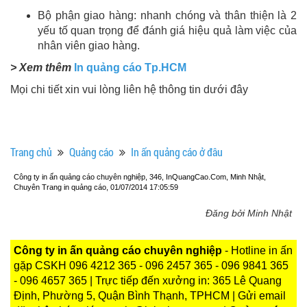
Bộ phận giao hàng: nhanh chóng và thân thiện là 2
yếu tố quan trọng để đánh giá hiệu quả làm việc của
nhân viên giao hàng.
> Xem thêm
In quảng cáo Tp.HCM
Mọi chi tiết xin vui lòng liên hệ thông tin dưới đây
Trang chủ
Quảng cáo
In ấn quảng cáo ở đâu
Công ty in ấn quảng cáo chuyên nghiệp, 346, InQuangCao.Com, Minh Nhật,
Chuyên Trang in quảng cáo, 01/07/2014 17:05:59
Đăng bởi Minh Nhật
Công ty in ấn quảng cáo chuyên nghiệp
- Hotline in ấn
gặp CSKH 096 4212 365 - 096 2457 365 - 096 9841 365
- 096 4657 365 | Trực tiếp đến xưởng in: 365 Lê Quang
Định, Phường 5, Quận Bình Thạnh, TPHCM | Gửi email