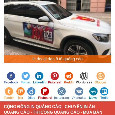
In decal dán ô tô quảng cáo
Facebook
Twitter
Linkedin
Pinterest
Reddit
Wordpress
Blogger
Tumblr
Mix
Diigo
Flipboard
Instagram
Vkontakte
Mewe
Trello
CỘNG ĐỒNG IN QUẢNG CÁO - CHUYÊN IN ẤN
QUẢNG CÁO - THI CÔNG QUẢNG CÁO - MUA BÁN