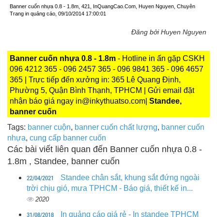
Banner cuốn nhựa 0.8 - 1.8m, 421, InQuangCao.Com, Huyen Nguyen, Chuyên
Trang in quảng cáo, 09/10/2014 17:00:01
Đăng bởi Huyen Nguyen
Banner cuốn nhựa 0.8 - 1.8m
- Hotline in ấn gặp CSKH
096 4212 365 - 096 2457 365 - 096 9841 365 - 096 4657
365 | Trực tiếp đến xưởng in: 365 Lê Quang Định,
Phường 5, Quận Bình Thạnh, TPHCM | Gửi email đặt
nhận báo giá ngay in@inkythuatso.com|
Standee,
banner cuốn
Tags:
banner cuộn
,
banner cuốn chất lượng
,
banner cuốn
nhựa
,
cung cấp banner cuốn
Các bài viết liên quan đến Banner cuốn nhựa 0.8 -
1.8m , Standee, banner cuốn
22/04/2021
Standee chân sắt, khung sắt đứng ngoài
trời chịu gió, mưa TPHCM - Báo giá, thiết kế in...
2020
31/08/2018
In quảng cáo giá rẻ - In standee TPHCM