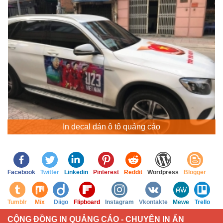
In decal dán ô tô quảng cáo
Facebook
Twitter
Linkedin
Pinterest
Reddit
Wordpress
Blogger
Tumblr
Mix
Diigo
Flipboard
Instagram
Vkontakte
Mewe
Trello
CỘNG ĐỒNG IN QUẢNG CÁO - CHUYÊN IN ẤN