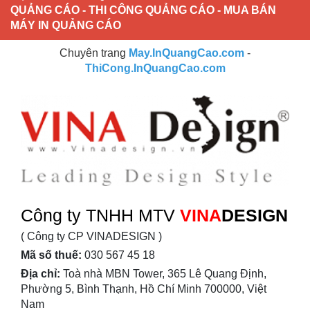
QUẢNG CÁO - THI CÔNG QUẢNG CÁO - MUA BÁN
MÁY IN QUẢNG CÁO
Chuyên trang
May.InQuangCao.com
-
ThiCong.InQuangCao.com
Công ty TNHH MTV
VINA
DESIGN
( Công ty CP VINADESIGN )
Mã số thuế:
030 567 45 18
Địa chỉ:
Toà nhà MBN Tower, 365 Lê Quang Định,
Phường 5, Bình Thạnh, Hồ Chí Minh 700000, Việt
Nam